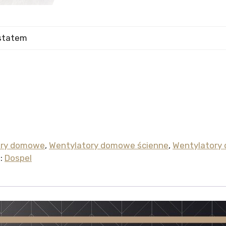
ory domowe
,
Wentylatory domowe ścienne
,
Wentylatory
:
Dospel