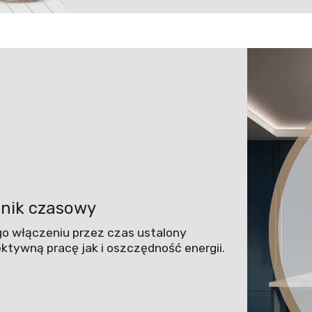
znik czasowy
go włączeniu przez czas ustalony
tywną pracę jak i oszczędność energii.