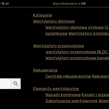
d
15 zł
Wyprodukowano w
UE
Kategorie
Wentylatory domowe
Wentylatory domowe stylowe (z
łazienkowe
Wentylatory komink
Wentylatory przemysłowe
wentylatory przemysłowe BLDC t
Wentylatory przemysłowe kana
Rekuperacja
Centrale rekuperacyjne
Rekuper
Elementy wentylacyjne
Nasady kominowe
Kanały i prze
Zakończenia wentylacyjne
Anem