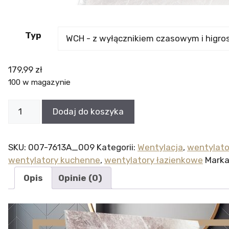
Typ
179,99
zł
100 w magazynie
ilość
Dodaj do koszyka
WENTYLATOR
DOMOWY
VERONI
SKU:
007-7613A_009
Kategorii:
Wentylacja
,
wentylat
GLASS
wentylatory kuchenne
,
wentylatory łazienkowe
Marka
Ø120
Opis
Opinie (0)
-
Traditional
Beige