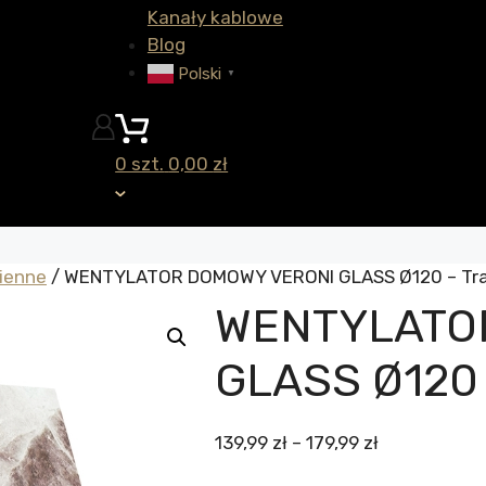
Kanały kablowe
Blog
Polski
▼
0 szt.
0,00
zł
ienne
/ WENTYLATOR DOMOWY VERONI GLASS Ø120 – Trad
WENTYLATO
GLASS Ø120 –
Zakres
139,99
zł
–
179,99
zł
cen: