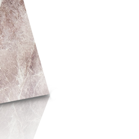
od
139,99 zł
do
179,99 zł