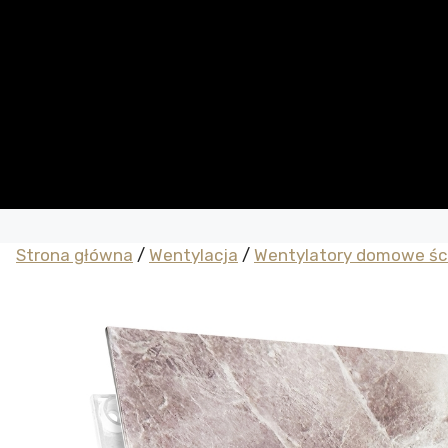
Strona główna
/
Wentylacja
/
Wentylatory domowe śc