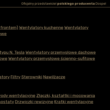
Oficjalny przedstawiciel
polskiego producenta
Dospel
 frontem)
Wentylatory kuchenne
Wentylatory
owe
ypu N. Tesla
Wentylatory przemysłowe dachowe
łowe
Wentylatory przemysłowe ścienno-sufitowe
atory
Filtry
Sterowniki
Nawilżacze
wody wentylacyjne
Złączki, kształtki i mocowania
ostaty
Drzwiczki rewizyjne
Kratki wentylacyjne